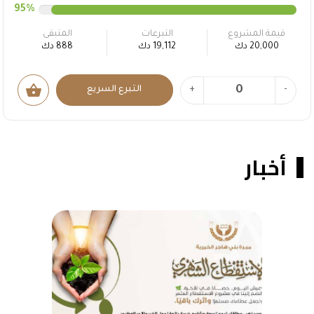
95%
قيمة المشروع
التبرعات
المتبقى
20,000 دك
19,112 دك
888 دك
shopping_basket
-
+
التبرع السريع
أخبار