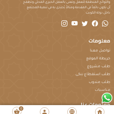
واللوائح المنظمة للعمل وتُعنى بالعمل الخيري المحلي وتطمح
أن تكون دائماً في المقدمة ومثالاً يُحتذى به في تنمية المجتمع
داخل دولة الكويت
instagram
youtube
twitter
Facebook
Whatsapp
معلومات
تواصل معنا
خريطة الموقع
طلب مشروع
طلب استقطاع بنكى
طلب مندوب
مناسبات
معلومات عنا
0
shopping_basket
person
home