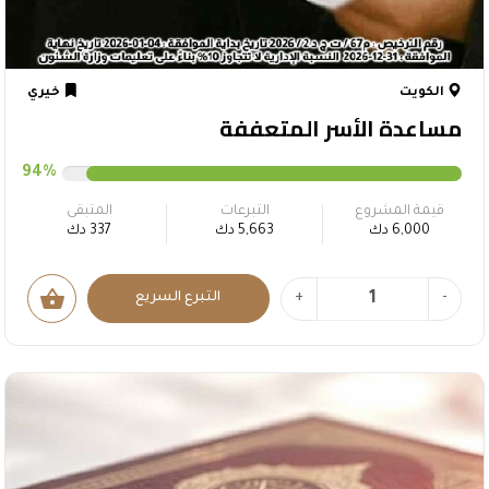
الكويت
خيري
مساعدة الأسر المتعففة
94%
قيمة المشروع
التبرعات
المتبقى
6,000 دك
5,663 دك
337 دك
shopping_basket
-
+
التبرع السريع