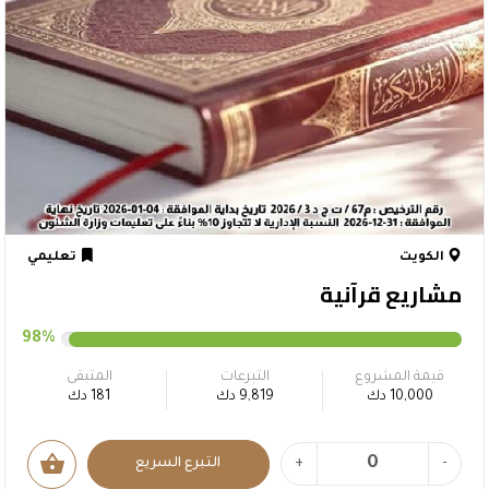
الكويت
تعليمي
مشاريع قرآنية
98%
قيمة المشروع
التبرعات
المتبقى
10,000 دك
9,819 دك
181 دك
shopping_basket
-
+
التبرع السريع