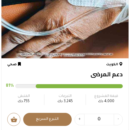
الكويت
صحي
دعم المرضى
81%
قيمة المشروع
التبرعات
المتبقى
4,000 دك
3,245 دك
755 دك
shopping_basket
-
+
التبرع السريع