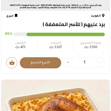
الكويت
خيري
برد عليهم ( للأسر المتعففة )
86%
قيمة المشروع
التبرعات
المتبقى
3,500 دك
3,027 دك
473 دك
shopping_basket
-
+
التبرع السريع