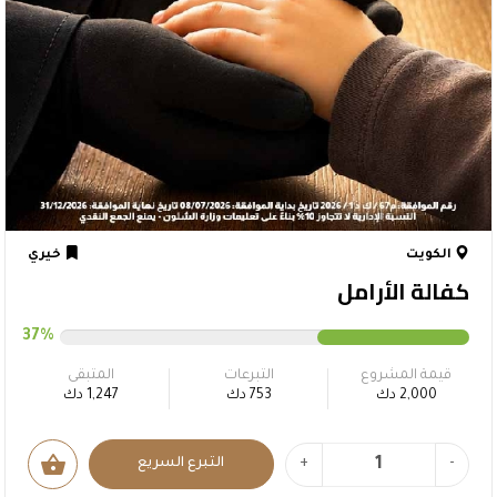
الكويت
خيري
كفالة الأرامل
37%
قيمة المشروع
التبرعات
المتبقى
2,000 دك
753 دك
1,247 دك
shopping_basket
-
+
التبرع السريع