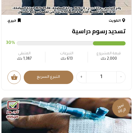
الكويت
خيري
تسديد رسوم دراسية
30%
قيمة المشروع
التبرعات
المتبقى
2,000 دك
613 دك
1,387 دك
shopping_basket
-
+
التبرع السريع