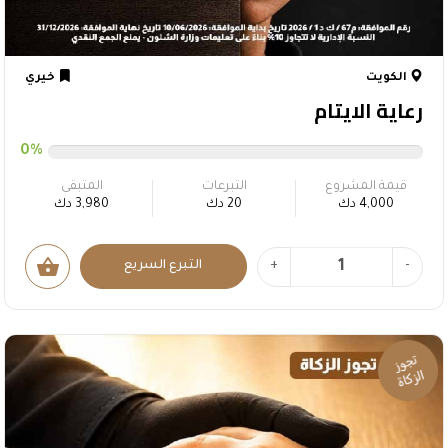
الكويت
خيري
رعاية الايتام
0%
قيمة المشروع
التبرعات
المتبقى
4,000 دك
20 دك
3,980 دك
shopping_basket
-
+
التبرع السريع