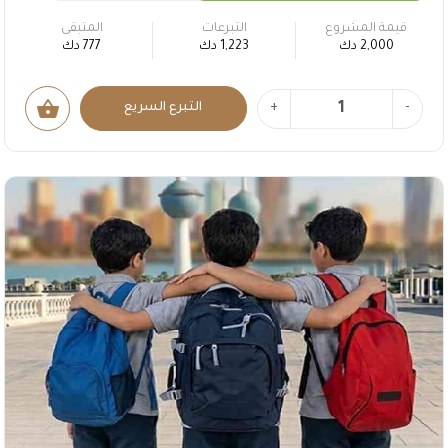
قيمة المشروع
التبرعات
المتبقى
2,000 دك
1,223 دك
777 دك
shopping_basket
-
+
التبرع السريع