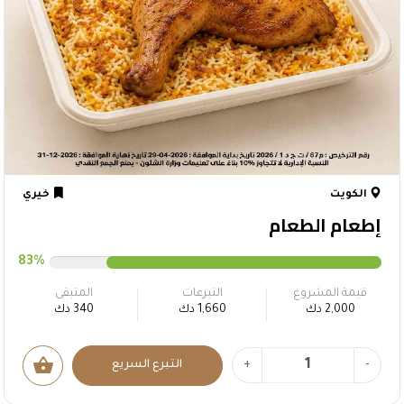
الكويت
خيري
إطعام الطعام
83%
قيمة المشروع
التبرعات
المتبقى
2,000 دك
1,660 دك
340 دك
shopping_basket
-
+
التبرع السريع