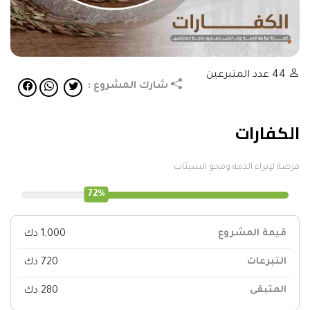
44
عدد المتبرعين
شارك المشروع :
الكفارات
فرصة لإبراء الذمة ومحو السيئات
72%
قيمة المشروع
1,000 دك
التبرعات
720 دك
المتبقى
280 دك