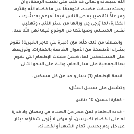
الله سبحانه وتعالى قد كتب على نفسه الرحمة، وأن
رحمته سبقت غضبه، فتوفيقًا بين ما قضاه الله وقدَّره،
ومراعاةً لتقصير بعض الناس فيما أمرهم به؛ شُرعت
الكفارة، لما يُرجى مِن ورائها من ستر الذنب، وتهذيب
نفس المسلم، وصيانتها من الوقوع فيما نهى الله عنه.
وانطلاقا من ذلك كلِّه؛ فإن (مبرة بني هاجر الخيرية) تقوم
بشراء الأطعمة من الأموال الخاصة بالكفارات، وتوزيعها
على المستحقين لها، ضمن حملات الإطعام التي تقوم
بها الجمعية على مدار العام، وذلك على النحو التالي:
قيمة الإطعام (1) دينار واحد عن كل مسكين.
وتشمل على سبيل المثال:
- كفارة اليمين: 10 دنانير.
- فدية الإطعام لمن عجز عن الصيام في رمضان ولا قدرة
له على القضاء لكبر سن، أو مرض لا يُرْجى شفاؤه: دينار
عن كل يوم بحسب تمام الشهر أو نقصانه.