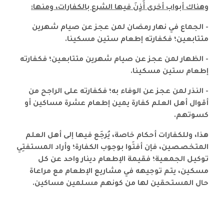
وهناك أبواب أخرى أَذِنَ فيها الشرع بالكفارات، ومنها:
- الجماع في نهار رمضان لمن عجز عن صيام شهرين
متتابعين؛ فكفارته إطعام ستين مسكينا.
- الظهار لمن عجز عن صيام شهرين متتابعين؛ فكفارته
إطعام ستين مسكينا.
- النذر لمن عجز عن الوفاء به؛ فكفارته على الراجح من
أقوال أهل العلم كفارة يمين إطعام عشرة مساكين أو
كسوتهم.
هذا، وللكفارات أحكام خاصة، يُرجَع فيها إلى أهل العلم
المتخصصين، فإن أفتَوا بوجوب الكفارة؛ وأراد المستفتِي
توكيل الجمعية؛ فقيمة الإطعام دينار واحد عن كل
مسكين، يتم توجيهه في مشاريع الإطعام مع مراعاة
حال المستحقين لها من كونهم مسلمين مساكين.