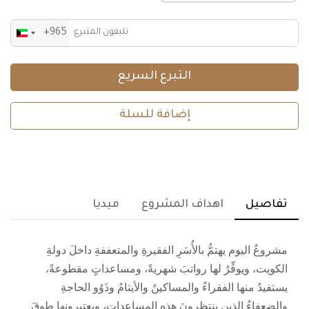
+965
Kuwait
+965
التبرع السريع
إضافة للسلة
تفاصيل
اهداف المشروع
ميديا
مشروعُ اليوم يهتمُّ بالأُسَرِ الفقيرةِ والمتعففةِ داخلَ دولةِ
الكويت، ويوفِّرُ لها رواتبَ شهريةً، ومساعداتٍ مقطوعةً،
يستفيدُ منها الفقراءُ والمساكينُ والأيتامُ وذَوُو الحاجةِ
والضعفاءُ الذين ينتظرونَ هذه المساعداتِ، ويعتبرونها طوقَ