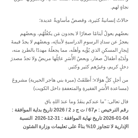
نجاةٍ لهم.
حالاتٌ إنسانيةٌ كثيرة، وقصصٌ مأساويةٌ عديدة؛
بعضُهم يعولُ أيتامًا صغارًا لا يجدون مَن يكفُلُهُم، وبعضُهم
يعجزُ عن سدادِ الرسومِ الدراسيةِ لأبنائِه، وبعضُهم لا يجدُ قيمةَ
إيجارِ المسكنِ الذي يُؤْيه وأهلَه، مما يجعلُهُ مهددًا بالطردِ منه،
ولَدَيْهِ أطفالٌ صغار، وبعضُ الأُسَرِ عائِلُها مريضٌ ولا تجدُ مصدرَ
دخلٍ كريم، وغيرُهم كثير وكثير.
من أجلِ كلِّ هؤلاء؛ أَطلقَتْ (مبرة بني هاجر الخيرية) مشروعَ
(مساعدة الأُسَرِ الفقيرةِ والمتعففةِ داخل الكويت)
قال تعالى: "ما عندكم ينفَدُ وما عندَ اللهِ باق
رقم الترخيص : م67 / ت ج د 2 / 2026
تاريخ بداية الموافقة :
04-01-2026
تاريخ نهاية الموافقة
: 31-12-2026 النسبة
الإدارية لا تتجاوز 10% بناءً على تعليمات وزارة الشئون