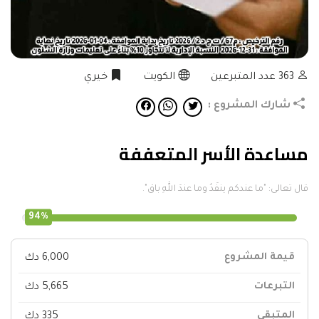
363
عدد المتبرعين
الكويت
خيري
شارك المشروع :
مساعدة الأسر المتعففة
قال تعالى: "ما عندكم ينفَدُ وما عندَ اللهِ باق".
94%
قيمة المشروع
6,000 دك
التبرعات
5,665 دك
المتبقى
335 دك