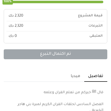
100%
قيمة المشروع
2,320 دك
التبرعات
2,320 دك
المتبقى
0 دك
تم اكتمال التبرع
تفاصيل
ميديا
قال ﷺ خيركم من تعلم القران وعلمه
الفصل السادس لحلقات القران الكريم لمبرة بني هاجر
الخيرية ..