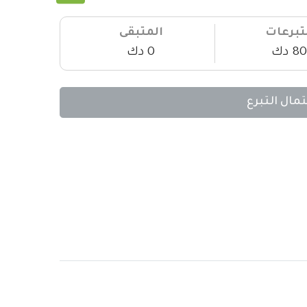
تبرعات
المتبقى
80 دك
0 دك
تمال التبرع