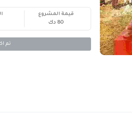
قيمة المشروع
ال
80 دك
تم اك