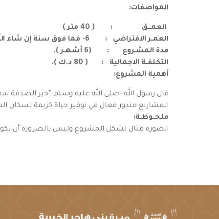
المواصفات:
العمـــق : ( 40 متر )
العمــر الافتراضي : 6- فما فوق سنة إن شاء الله.
مدة المشـروع : (6 أشهــر ).
التكلفــة الاجمالية : ( 80 د.ك ).
أهمية المشروع:
قال رسول الله -صلى الله عليه وسلم-“خير الصدقة سقي
المشاريع مندور فعال في توفير حياة كريمة لسكان الم
ملحــوظــة:
الصورة مثال لشكل المشروع وليس بالضرورة أن تكو