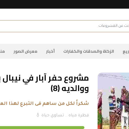
admin.configuration.shipping.providers
 عن المشروعات
يع
الزكاة والصدقات والكفارات
أخبار
معرض الصور
منا
مشروع حفر آبار في نيبال
ووالديه (8)
شكراً لكل من ساهم فى التبرع لهذا الع
قطرة مياه .. تساوي حياة 💧