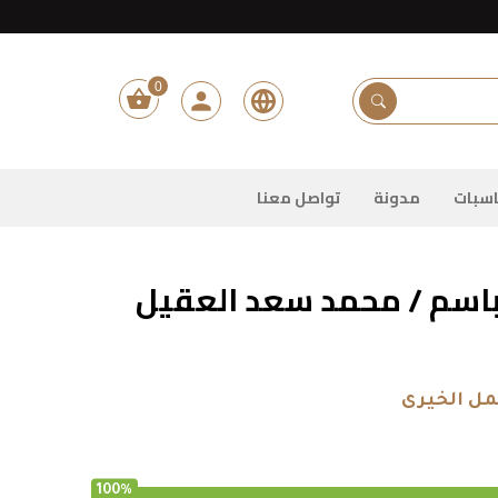
0
shopping_basket
person
البحث عن المشروعات
سبات
مدونة
تواصل معنا
 باسم / محمد سعد العقيل
مل الخيرى
100%