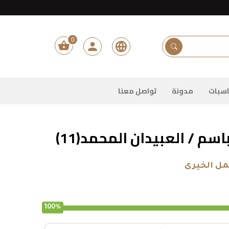
0
shopping_basket
person
البحث عن المشروعات
سبات
مدونة
تواصل معنا
سم / العبيدان المحمد(11)
مل الخيرى
100%