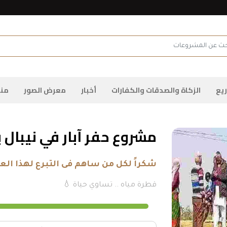
admin.configuration.shipping.providers
 عن المشروعات
يع
الزكاة والصدقات والكفارات
أخبار
معرض الصور
منا
مشروع حفر آبار في نيبال با
شكراً لكل من ساهم فى التبرع لهذا الع
قطرة مياه .. تساوي حياة 💧