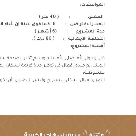
المواصفات:
العمـــق : ( 40 متر )
العمــر الافتراضي : 6- فما فوق سنة إن شاء الله.
مدة المشـروع : (6 أشهــر ).
التكلفــة الاجمالية : ( 80 د.ك ).
أهمية المشروع:
قال رسول الله -صلى الله عليه وسلم-“خير الصدقة سقي
المشاريع مندور فعال في توفير حياة كريمة لسكان الم
ملحــوظــة:
الصورة مثال لشكل المشروع وليس بالضرورة أن تكو