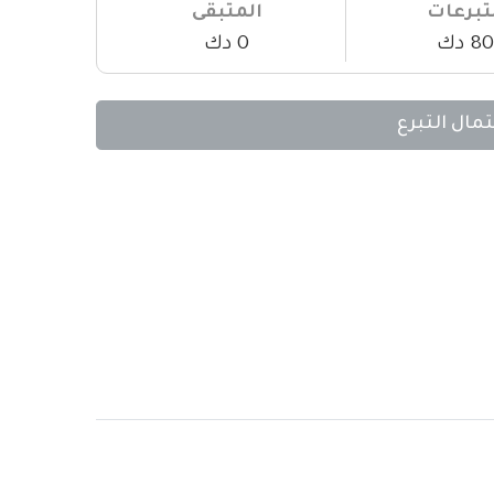
تبرعات
المتبقى
80 دك
0 دك
تمال التبرع