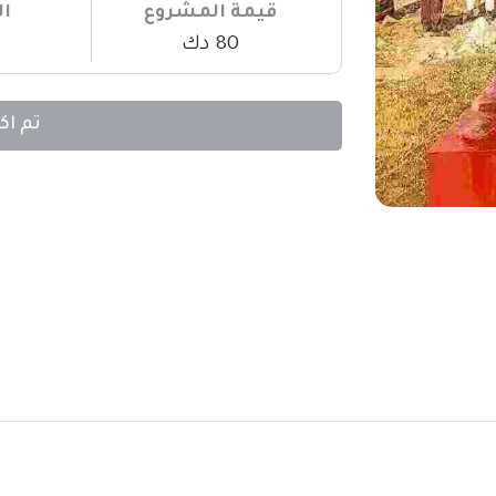
قيمة المشروع
ال
80 دك
تم اك